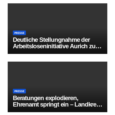
persönlichen Zugangs bei der
Agentur für Arbeit Aurich
PRESSE
Deutliche Stellungnahme der
Arbeitsloseninitiative Aurich zur
angekündigten Mietpreis-
Umfrage des Landkreises Aurich
PRESSE
Beratungen explodieren,
Ehrenamt springt ein – Landkreis
Aurich spart Zehntausende, lässt