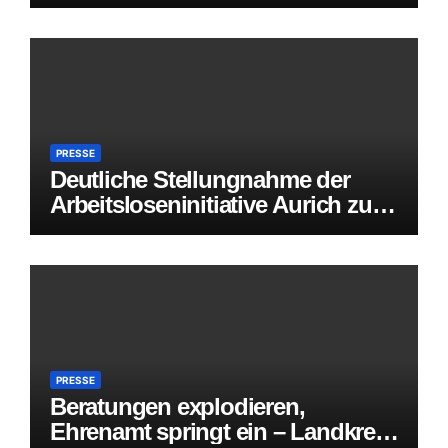
weiteren Einschränkungen des
persönlichen Zugangs bei der
Agentur für Arbeit Aurich
PRESSE
Deutliche Stellungnahme der
Arbeitsloseninitiative Aurich zur
angekündigten Mietpreis-
Umfrage des Landkreises Aurich
PRESSE
Beratungen explodieren,
Ehrenamt springt ein – Landkreis