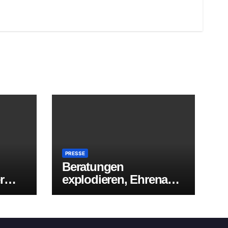
PRESSE
Beratungen
r
explodieren, Ehrenamt
ive
springt ein – Landkreis
Aurich spart
Zehntausende, lässt