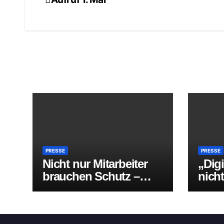
Beitragsnavigation
PRESSE
PRESSE
Nicht nur Mitarbeiter
„Digi
brauchen Schutz –
nich
auch die Betroffenen
werde
weit
Eins