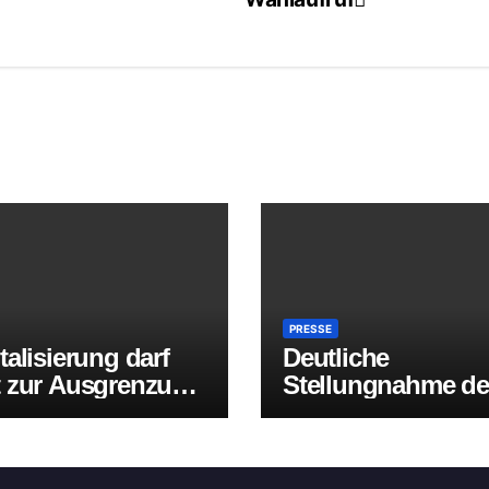
PRESSE
talisierung darf
Deutliche
t zur Ausgrenzung
Stellungnahme de
n“ – Kritik an
Arbeitsloseninitiat
eren
Aurich zur
chränkungen des
angekündigten