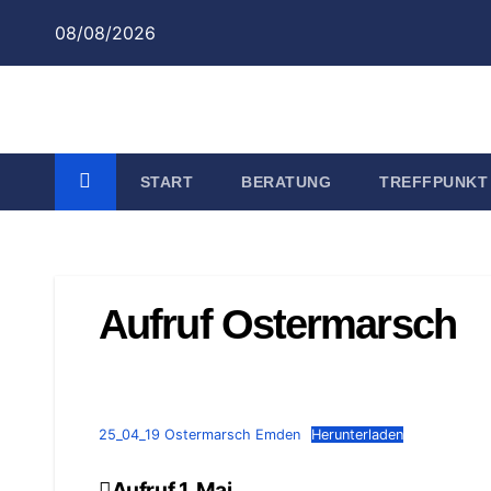
Zum
08/08/2026
Inhalt
springen
START
BERATUNG
TREFFPUNKT
Aufruf Ostermarsch
25_04_19 Ostermarsch Emden
Herunterladen
Aufruf 1. Mai